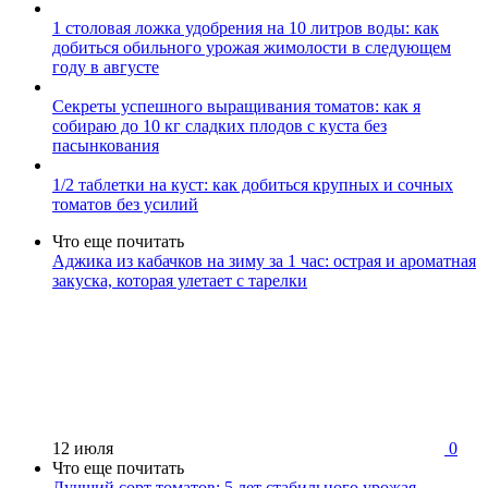
1 столовая ложка удобрения на 10 литров воды: как
добиться обильного урожая жимолости в следующем
году в августе
Секреты успешного выращивания томатов: как я
собираю до 10 кг сладких плодов с куста без
пасынкования
1/2 таблетки на куст: как добиться крупных и сочных
томатов без усилий
Что еще почитать
Аджика из кабачков на зиму за 1 час: острая и ароматная
закуска, которая улетает с тарелки
12 июля
0
Что еще почитать
Лучший сорт томатов: 5 лет стабильного урожая,