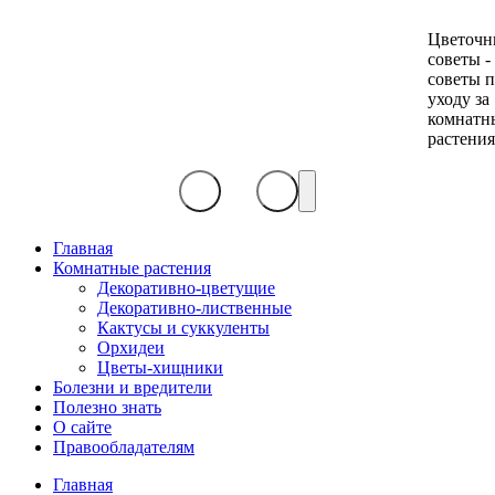
Цветочн
советы -
советы 
уходу за
комнатн
растени
Главная
Комнатные растения
Декоративно-цветущие
Декоративно-лиственные
Кактусы и суккуленты
Орхидеи
Цветы-хищники
Болезни и вредители
Полезно знать
О сайте
Правообладателям
Главная