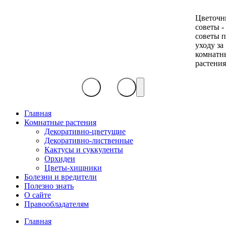
Цветочн
советы -
советы 
уходу за
комнатн
растени
Главная
Комнатные растения
Декоративно-цветущие
Декоративно-лиственные
Кактусы и суккуленты
Орхидеи
Цветы-хищники
Болезни и вредители
Полезно знать
О сайте
Правообладателям
Главная