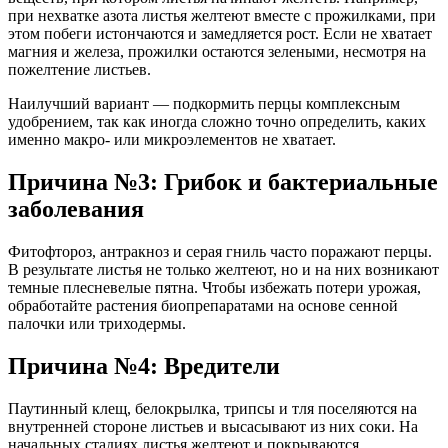
при нехватке азота листья желтеют вместе с прожилками, при
этом побеги истончаются и замедляется рост. Если не хватает
магния и железа, прожилки остаются зелеными, несмотря на
пожелтение листьев.
Наилучший вариант — подкормить перцы комплексным
удобрением, так как иногда сложно точно определить, каких
именно макро- или микроэлементов не хватает.
Причина №3: Грибок и бактериальные
заболевания
Фитофтороз, антракноз и серая гниль часто поражают перцы.
В результате листья не только желтеют, но и на них возникают
темные плесневелые пятна. Чтобы избежать потери урожая,
обработайте растения биопрепаратами на основе сенной
палочки или триходермы.
Причина №4: Вредители
Паутинный клещ, белокрылка, трипсы и тля поселяются на
внутренней стороне листьев и высасывают из них соки. На
начальных стадиях листья желтеют и покрываются