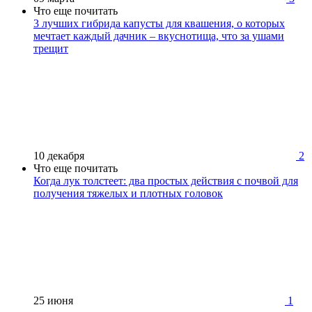
Что еще почитать
3 лучших гибрида капусты для квашения, о которых
мечтает каждый дачник – вкуснотища, что за ушами
трещит
10 декабря
2
Что еще почитать
Когда лук толстеет: два простых действия с почвой для
получения тяжелых и плотных головок
25 июня
1