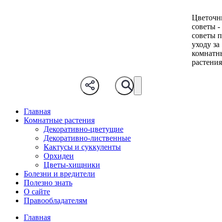
Цветочн
советы -
советы 
уходу за
комнатн
растени
Главная
Комнатные растения
Декоративно-цветущие
Декоративно-лиственные
Кактусы и суккуленты
Орхидеи
Цветы-хищники
Болезни и вредители
Полезно знать
О сайте
Правообладателям
Главная