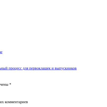
ле
ьный процесс для первоклашек и выпускников
ечены
*
щих комментариев