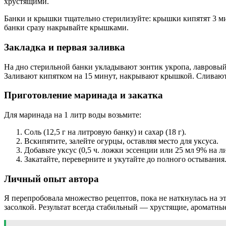
хрустящими.
Банки и крышки тщательно стерилизуйте: крышки кипятят 3 ми
банки сразу накрывайте крышками.
Закладка и первая заливка
На дно стерильной банки укладывают зонтик укропа, лавровый
Заливают кипятком на 15 минут, накрывают крышкой. Сливают
Приготовление маринада и закатка
Для маринада на 1 литр воды возьмите:
Соль (12,5 г на литровую банку) и сахар (18 г).
Вскипятите, залейте огурцы, оставляя место для уксуса.
Добавьте уксус (0,5 ч. ложки эссенции или 25 мл 9% на л
Закатайте, переверните и укутайте до полного остывания
Личный опыт автора
Я перепробовала множество рецептов, пока не наткнулась на эт
засолкой. Результат всегда стабильный — хрустящие, ароматны