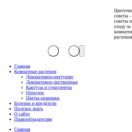
Цветочн
советы -
советы 
уходу за
комнатн
растени
Главная
Комнатные растения
Декоративно-цветущие
Декоративно-лиственные
Кактусы и суккуленты
Орхидеи
Цветы-хищники
Болезни и вредители
Полезно знать
О сайте
Правообладателям
Главная