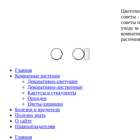
Цветочн
советы -
советы 
уходу за
комнатн
растени
Главная
Комнатные растения
Декоративно-цветущие
Декоративно-лиственные
Кактусы и суккуленты
Орхидеи
Цветы-хищники
Болезни и вредители
Полезно знать
О сайте
Правообладателям
Главная