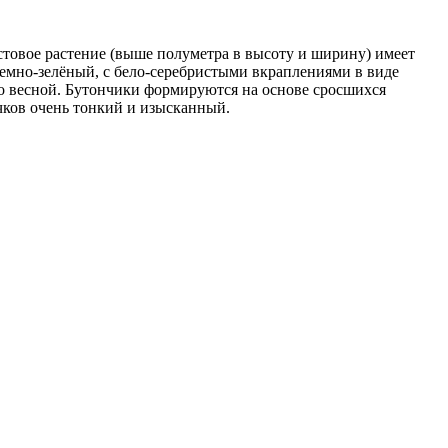
устовое растение (выше полуметра в высоту и ширину) имеет
 темно-зелёный, с бело-серебристыми вкраплениями в виде
но весной. Бутончики формируются на основе сросшихся
чков очень тонкий и изысканный.