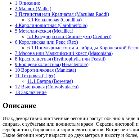
1
Описание
2
Маллет (Mallet)
3
Пятнистая или Крапчатая (Maculata Raddi)
3.1
Коралловая (Corallina)
4
Каролинолистная (Carolineifolia)
5
Металлическая (Metallica)
5.1
Креднера или Свиное ухо (Credneri)
6
Королевская или Рекс (Rex)
6.1
Популярные сорта и гибриды Королевской бего
7
Мэсона или Мальтийский крест (Masoniana)
8
Краснолистная (Erythrophylla или Feastii)
9
Борщевиколистная (Heracleifolia)
10
Воротничковая (Manicata)
11
Тигровая (Tiger)
11.1
Бауэра (Bowerae)
12
Вьюнковая (Convolvulacea)
13
Заключение
Описание
Итак, декоративно-лиственные бегонии растут обычно в виде п
спираль, с зубчатым или волнистым краем. Окраска листовой п
серебристого, бордового и коричневого цветов. Встречается 
Такие бегонии могут вырасти до двух метров в высоту и более,