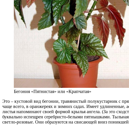
Бегония «Пятнистая» или «Крапчатая»
Это – кустовой вид бегонии, травянистый полукустарник с пр
чаще всего, в оранжереях и зимних садах. Имеет удлиненные, а
листья напоминают своей формой крылья ангела. (За это сход
буквально испещрен серебристо-белыми пятнышками. Тыльная с
светло-розовые. Они образуются на свисающей вниз поникшей