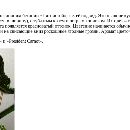
то синоним бегонии «Пятнистой», т.е. её подвид. Это пышное к
 см. в ширину), с зубчатым краем и острым кончиком. Их цвет –
ста появляется красноватый оттенок. Цветение начинается обыч
ожи на свисающие вниз роскошные ягодные грозди. Аромат цвето
и «President Carnot».