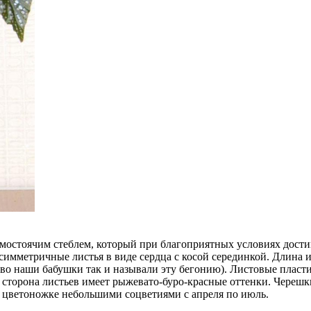
ямостоячим стеблем, который при благоприятных условиях дости
симметричные листья в виде сердца с косой серединкой. Длина их
ство наши бабушки так и называли эту бегонию). Листовые плас
торона листьев имеет рыжевато-буро-красные оттенки. Черешки
 цветоножке небольшими соцветиями с апреля по июль.