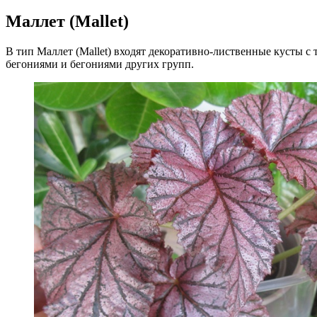
Маллет (Mallet)
В тип Маллет (Mallet) входят декоративно-лиственные кусты 
бегониями и бегониями других групп.