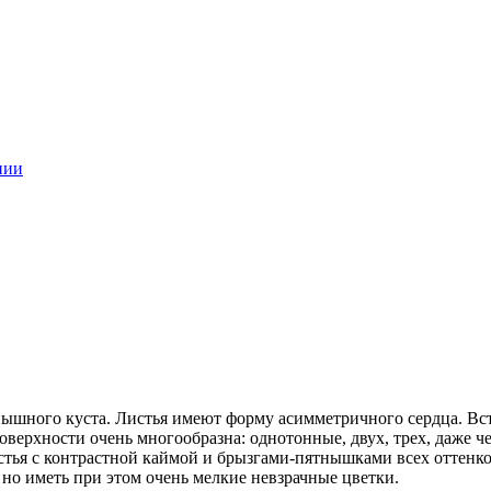
нии
ышного куста. Листья имеют форму асимметричного сердца. Встр
оверхности очень многообразна: однотонные, двух, трех, даже ч
листья с контрастной каймой и брызгами-пятнышками всех оттен
 но иметь при этом очень мелкие невзрачные цветки.