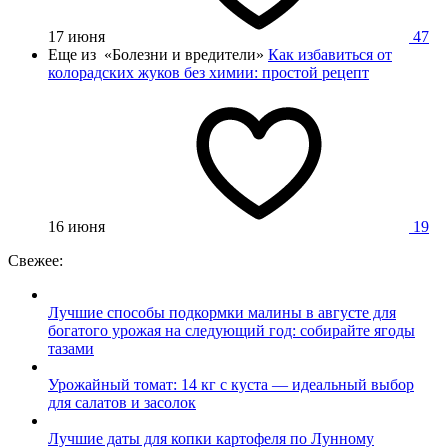
17 июня
47
Еще из «Болезни и вредители»
Как избавиться от
колорадских жуков без химии: простой рецепт
16 июня
19
Свежее:
Лучшие способы подкормки малины в августе для
богатого урожая на следующий год: собирайте ягоды
тазами
Урожайный томат: 14 кг с куста — идеальный выбор
для салатов и засолок
Лучшие даты для копки картофеля по Лунному