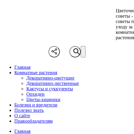
Цветочн
советы -
советы 
уходу за
комнатн
растени
Главная
Комнатные растения
Декоративно-цветущие
Декоративно-лиственные
Кактусы и суккуленты
Орхидеи
Цветы-хищники
Болезни и вредители
Полезно знать
О сайте
Правообладателям
Главная