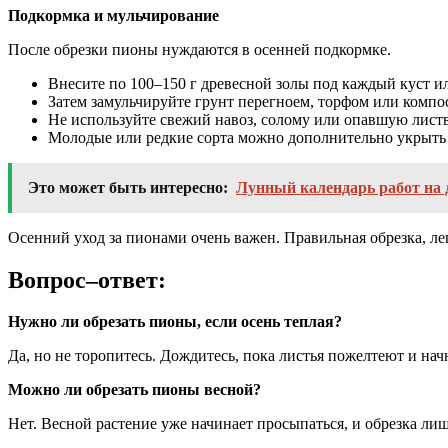
Подкормка и мульчирование
После обрезки пионы нуждаются в осенней подкормке.
Внесите по 100–150 г древесной золы под каждый куст и
Затем замульчируйте грунт перегноем, торфом или компо
Не используйте свежий навоз, солому или опавшую листву
Молодые или редкие сорта можно дополнительно укрыть
Это может быть интересно:
Лунный календарь работ на д
Осенний уход за пионами очень важен. Правильная обрезка, ле
Вопрос–ответ:
Нужно ли обрезать пионы, если осень теплая?
Да, но не торопитесь. Дождитесь, пока листья пожелтеют и нач
Можно ли обрезать пионы весной?
Нет. Весной растение уже начинает просыпаться, и обрезка ли