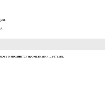
ции.
ей.
 снова наполнится ароматными цветами.