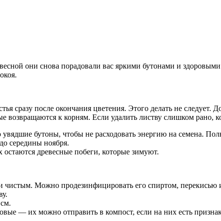
весной они снова порадовали вас яркими бутонами и здоровыми
окоя.
ья сразу после окончания цветения. Этого делать не следует. Д
е возвращаются к корням. Если удалить листву слишком рано, к
о увядшие бутоны, чтобы не расходовать энергию на семена. Пол
 до середины ноября.
 остаются древесные побеги, которые зимуют.
и чистым. Можно продезинфицировать его спиртом, перекисью 
ву.
 см.
ровые — их можно отправить в компост, если на них есть призн