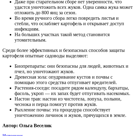
Даже при старательном сборе нет уверенности, что
удастся уничтожить всех жуков. Одна самка жука может
отложить до 800 яиц за сезон.
Во время ручного сбора легко повредить листья и
стебли, что ослабляет картофель и открывает доступ
инфекциям.
На больших участках такой метод становится
утомительным.
Среди более эффективных и безопасных способов защиты
картофеля опытные садоводы выделяют:
Биопрепараты: они безопасны для людей, животных и
пчел, но уничтожают жуков.
Древесная зола: опудривание кустов и почвы с
помощью этого средства отпугивает вредителей.
Растения-соседи: посадите рядом календулу, бархатцы,
фасоль, укроп — их запах будет отпугивать насекомых.
Настои трав: настои из чистотела, лопуха, полыни,
чеснока и перца помогут против жуків.
Рыхление почвы: эта процедура способствует
уничтожению личинок и жуков, прячущихся в земле.
Автор: Ольга Веселик
Источник