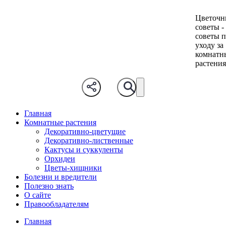
Цветочн
советы -
советы 
уходу за
комнатн
растени
Главная
Комнатные растения
Декоративно-цветущие
Декоративно-лиственные
Кактусы и суккуленты
Орхидеи
Цветы-хищники
Болезни и вредители
Полезно знать
О сайте
Правообладателям
Главная