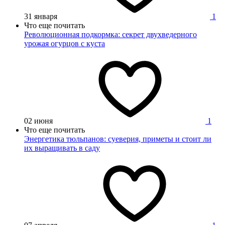
31 января
1
Что еще почитать
Революционная подкормка: секрет двухведерного
урожая огурцов с куста
02 июня
1
Что еще почитать
Энергетика тюльпанов: суеверия, приметы и стоит ли
их выращивать в саду