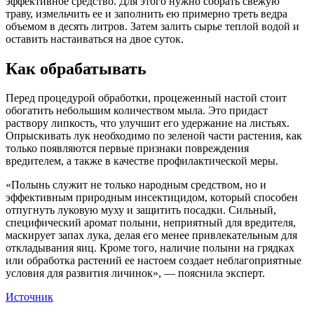
эффективное средство. Для этого нужно собрать свежую
траву, измельчить ее и заполнить ею примерно треть ведра
объемом в десять литров. Затем залить сырье теплой водой и
оставить настаиваться на двое суток.
Как обрабатывать
Перед процедурой обработки, процеженный настой стоит
обогатить небольшим количеством мыла. Это придаст
раствору липкость, что улучшит его удержание на листьях.
Опрыскивать лук необходимо по зеленой части растения, как
только появляются первые признаки повреждения
вредителем, а также в качестве профилактической меры.
«Полынь служит не только народным средством, но и
эффективным природным инсектицидом, который способен
отпугнуть луковую муху и защитить посадки. Сильный,
специфический аромат полыни, неприятный для вредителя,
маскирует запах лука, делая его менее привлекательным для
откладывания яиц. Кроме того, наличие полыни на грядках
или обработка растений ее настоем создает неблагоприятные
условия для развития личинок», — пояснила эксперт.
Источник