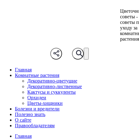
Цветочн
советы -
советы 
уходу за
комнатн
растени
Главная
Комнатные растения
Декоративно-цветущие
Декоративно-лиственные
Кактусы и суккуленты
Орхидеи
Цветы-хищники
Болезни и вредители
Полезно знать
О сайте
Правообладателям
Главная