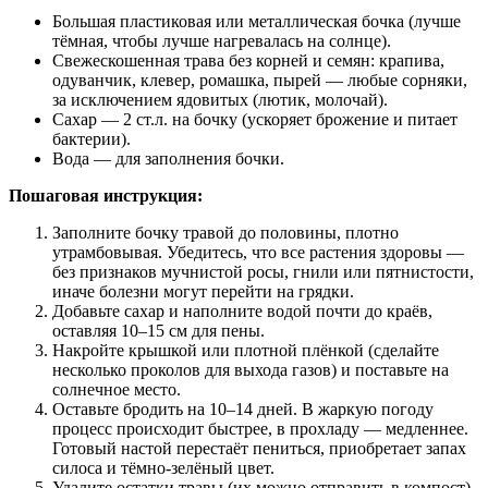
Большая пластиковая или металлическая бочка (лучше
тёмная, чтобы лучше нагревалась на солнце).
Свежескошенная трава без корней и семян: крапива,
одуванчик, клевер, ромашка, пырей — любые сорняки,
за исключением ядовитых (лютик, молочай).
Сахар — 2 ст.л. на бочку (ускоряет брожение и питает
бактерии).
Вода — для заполнения бочки.
Пошаговая инструкция:
Заполните бочку травой до половины, плотно
утрамбовывая. Убедитесь, что все растения здоровы —
без признаков мучнистой росы, гнили или пятнистости,
иначе болезни могут перейти на грядки.
Добавьте сахар и наполните водой почти до краёв,
оставляя 10–15 см для пены.
Накройте крышкой или плотной плёнкой (сделайте
несколько проколов для выхода газов) и поставьте на
солнечное место.
Оставьте бродить на 10–14 дней. В жаркую погоду
процесс происходит быстрее, в прохладу — медленнее.
Готовый настой перестаёт пениться, приобретает запах
силоса и тёмно-зелёный цвет.
Удалите остатки травы (их можно отправить в компост),