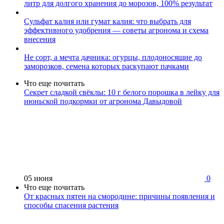
литр для долгого хранения до морозов, 100% результат
Сульфат калия или гумат калия: что выбрать для
эффективного удобрения — советы агронома и схема
внесения
Не сорт, а мечта дачника: огурцы, плодоносящие до
заморозков, семена которых раскупают пачками
Что еще почитать
Секрет сладкой свёклы: 10 г белого порошка в лейку для
июньской подкормки от агронома Давыдовой
05 июня
0
Что еще почитать
От красных пятен на смородине: причины появления и
способы спасения растения