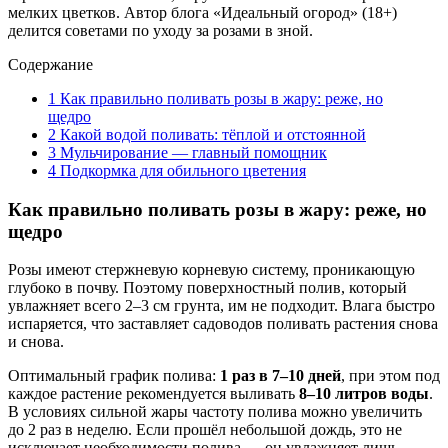
мелких цветков. Автор блога «Идеальный огород» (18+)
делится советами по уходу за розами в зной.
Содержание
1
Как правильно поливать розы в жару: реже, но
щедро
2
Какой водой поливать: тёплой и отстоянной
3
Мульчирование — главный помощник
4
Подкормка для обильного цветения
Как правильно поливать розы в жару: реже, но
щедро
Розы имеют стержневую корневую систему, проникающую
глубоко в почву. Поэтому поверхностный полив, который
увлажняет всего 2–3 см грунта, им не подходит. Влага быстро
испаряется, что заставляет садоводов поливать растения снова
и снова.
Оптимальный график полива:
1 раз в 7–10 дней
, при этом под
каждое растение рекомендуется выливать
8–10 литров воды
.
В условиях сильной жары частоту полива можно увеличить
до 2 раз в неделю. Если прошёл небольшой дождь, это не
исключает необходимости полива — он увлажняет лишь