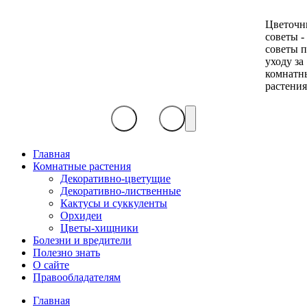
Цветочн
советы -
советы 
уходу за
комнатн
растени
Главная
Комнатные растения
Декоративно-цветущие
Декоративно-лиственные
Кактусы и суккуленты
Орхидеи
Цветы-хищники
Болезни и вредители
Полезно знать
О сайте
Правообладателям
Главная