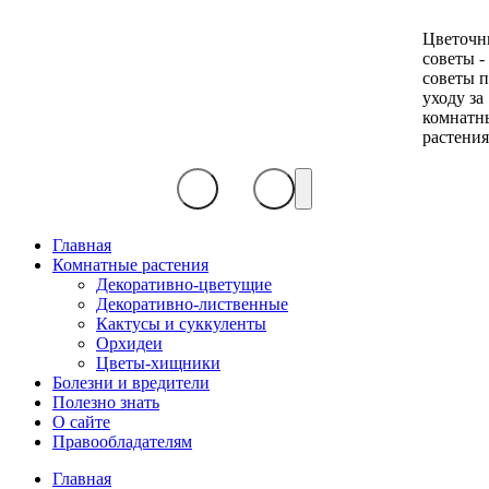
Цветочн
советы -
советы 
уходу за
комнатн
растени
Главная
Комнатные растения
Декоративно-цветущие
Декоративно-лиственные
Кактусы и суккуленты
Орхидеи
Цветы-хищники
Болезни и вредители
Полезно знать
О сайте
Правообладателям
Главная